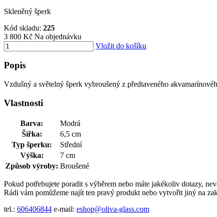
Skleněný šperk
Kód skladu:
225
3 800 Kč
Na objednávku
Vložit do košíku
Popis
Vzdušný a světelný šperk vybroušený z předtaveného akvamarínového
Vlastnosti
Barva:
Modrá
Šířka:
6,5 cm
Typ šperku:
Střední
Výška:
7 cm
Způsob výroby:
Broušené
Pokud potřebujete poradit s výběrem nebo máte jakékoliv dotazy, nev
Rádi vám pomůžeme najít ten pravý produkt nebo vytvořit jiný na za
tel.:
606406844
e-mail:
eshop@oliva-glass.com