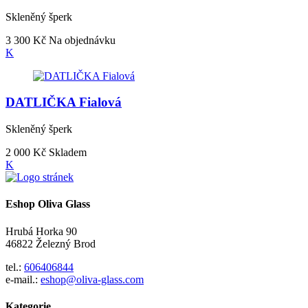
Skleněný šperk
3 300 Kč
Na objednávku
K
DATLIČKA Fialová
Skleněný šperk
2 000 Kč
Skladem
K
Eshop Oliva Glass
Hrubá Horka 90
46822 Železný Brod
tel.:
606406844
e-mail.:
eshop@oliva-glass.com
Kategorie