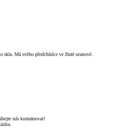
 skla. Má svého předchůdce ve žluté uranové.
áhejte nás kontaktovat!
kázku.