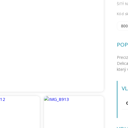
ŠITÝ 
Kód s
800
POP
Preci
Delic
který 
V