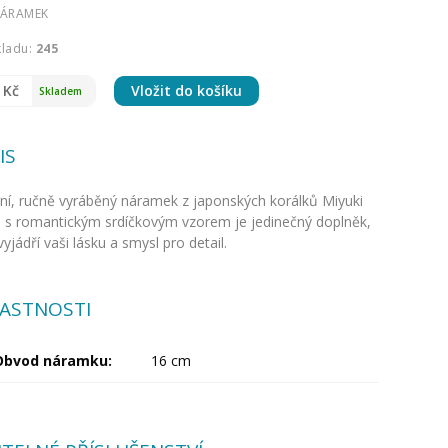
NÁRAMEK
kladu:
245
 Kč
Vložit do košíku
Skladem
IS
zní, ručně vyráběný náramek z japonských korálků Miyuki
a s romantickým srdíčkovým vzorem je jedinečný doplněk,
vyjádří vaši lásku a smysl pro detail.
LASTNOSTI
Obvod náramku:
16 cm