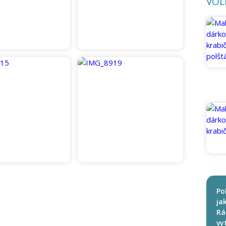
VOL
Po
ja
Rá
vy